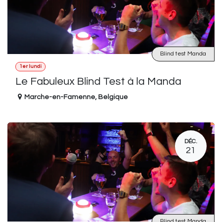
Blind test Manda
1er lundi
Le Fabuleux Blind Test à la Manda
Marche-en-Famenne
,
Belgique
DÉC.
21
Blind test Manda