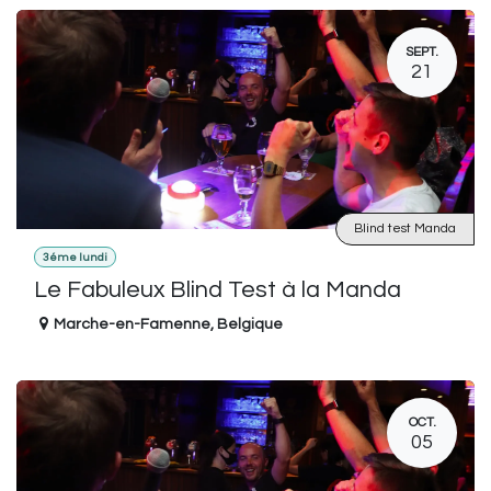
SEPT.
21
Blind test Manda
3éme lundi
Le Fabuleux Blind Test à la Manda
Marche-en-Famenne
,
Belgique
OCT.
05