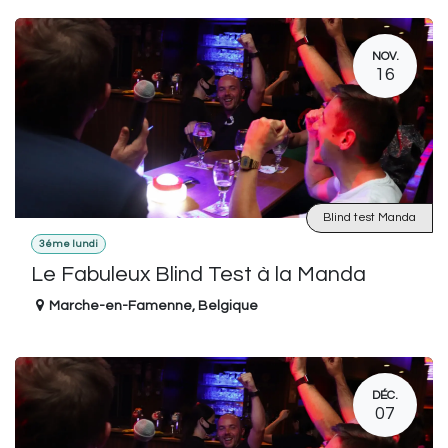
NOV.
16
Blind test Manda
3éme lundi
Le Fabuleux Blind Test à la Manda
Marche-en-Famenne
,
Belgique
DÉC.
07