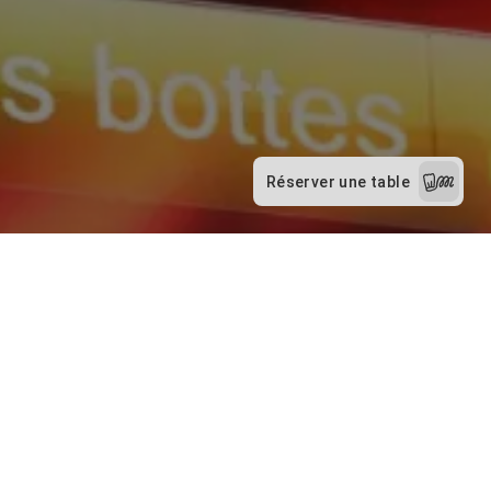
Notre Fabuleux Blind Test 🎶
Les 1er et 3ème lundis du mois, c’est l’engouement pour
tous les mélomanes au Mandabar. On chante, on rigole,