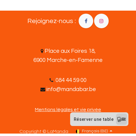
Rejoignez-nous :
Place aux Foires 18,
6900 Marche-en-Famenne
08​4 44 5​9​ 00
info@mandabar.be
Mentions légales et vie privée
Copyright © LaManda
Français (BE)