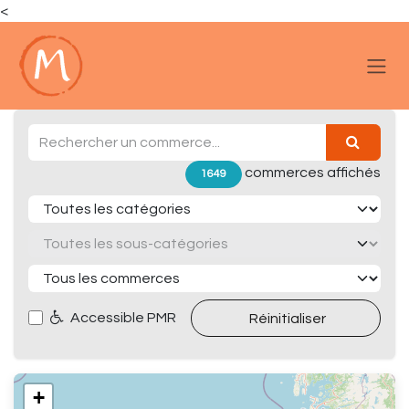
<
Se rendre au contenu
commerces affichés
1649
Accessible PMR
Réinitialiser
+