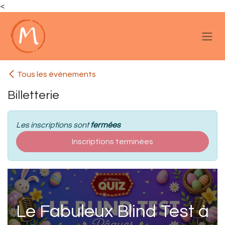
<
Se rendre au contenu
Tous les événements
Billetterie
Les inscriptions sont
fermées
Inscriptions terminées
Le Fabuleux Blind Test à