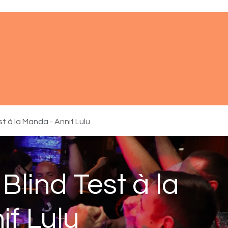
ments
À propos
Réserver
Aide
t à la Manda - Annif Lulu
Blind Test à la
f Lulu