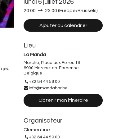
lundi 6 juillet 2026
20:00
23:00
(
Europe/Brussels
)
Ajouter au calendrier
Lieu
La Manda
Marche, Place aux Foires 18
6900 Marche-en-Famenne
n jeu
Belgique
+32 84 44 59 00
info@mandabar.be
Obtenir mon itinéraire
Organisateur
Clementine
+32 84 44 59 00