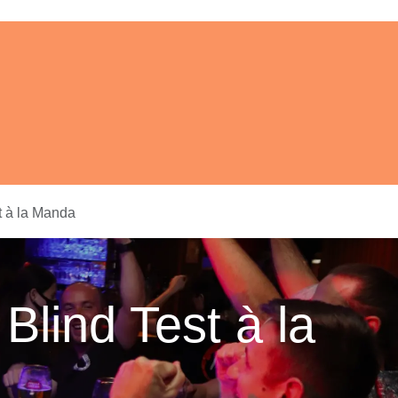
ents
À propos
Réserver
Aide
t à la Manda
Blind Test à la