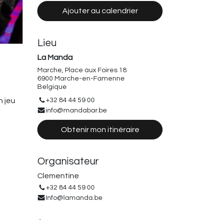
Ajouter au calendrier
Lieu
La Manda
Marche, Place aux Foires 18
6900 Marche-en-Famenne
Belgique
+32 84 44 59 00
n jeu
info@mandabar.be
Obtenir mon itinéraire
Organisateur
Clementine
+32 84 44 59 00
Info@lamanda.be