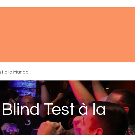
ments
À propos
Réserver
Aide
st à la Manda
Blind Test à la