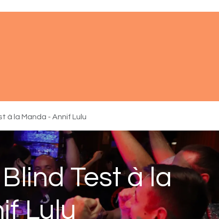
ments
À propos
Réserver
Aide
t à la Manda - Annif Lulu
Blind Test à la
f Lulu