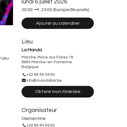
lundi 6 juillet 2026
20:00
23:00
(
Europe/Brussels
)
Ajouter au calendrier
Lieu
La Manda
Marche, Place aux Foires 18
n jeu
6900 Marche-en-Famenne
Belgique
+32 84 44 59 00
info@mandabar.be
Obtenir mon itinéraire
Organisateur
Clementine
+32 84 44 59 00