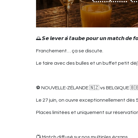
🌅 𝙎𝙚 𝙡𝙚𝙫𝙚𝙧 𝙖̀ 𝙡’𝙖𝙪𝙗𝙚 𝙥𝙤𝙪𝙧 𝙪𝙣 𝙢𝙖𝙩𝙘𝙝 𝙙𝙚 𝙛
Franchement… ça se discute.
Le faire avec des bulles et un buffet petit dé
⚽ NOUVELLE-ZÉLANDE 🇳🇿 vs BELGIQUE 🇧
Le 27 juin, on ouvre exceptionnellement dè
Places limitées et uniquement sur réservatio
📺 Match diffusé sur nos multiples écrans