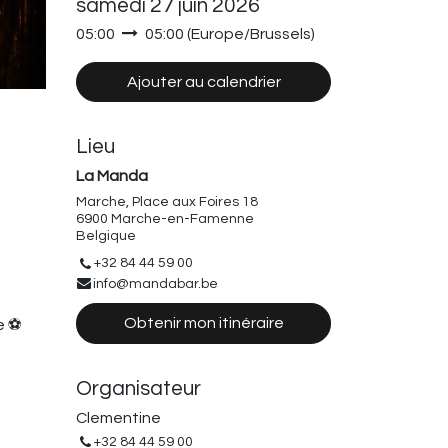
samedi 27 juin 2026
05:00
05:00
(
Europe/Brussels
)
Ajouter au calendrier
Lieu
La Manda
Marche, Place aux Foires 18
6900 Marche-en-Famenne
Belgique
+32 84 44 59 00
info@mandabar.be
Obtenir mon itinéraire
e ⚽
Organisateur
Clementine
+32 84 44 59 00