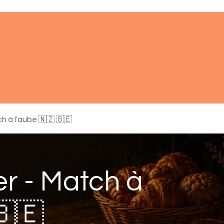
ments
À propos
Réserver
Aide
h à l’aube 🇳🇿 🇧🇪
er - Match à
🇧🇪