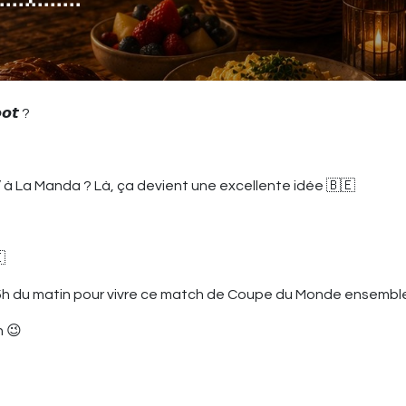
𝙤𝙩 ?
j’ à La Manda ? Là, ça devient une excellente idée 🇧🇪

s 5h du matin pour vivre ce match de Coupe du Monde ensembl
n 😉