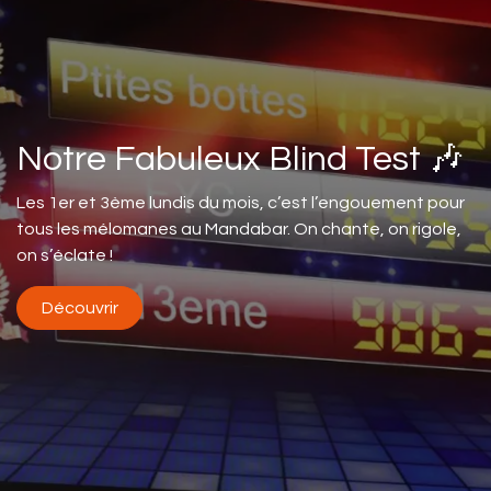
Notre Fabuleux Blind Test 🎶
Les 1er et 3ème lundis du mois, c’est l’engouement pour
tous les mélomanes au Mandabar. On chante, on rigole,
on s’éclate !
Découvrir