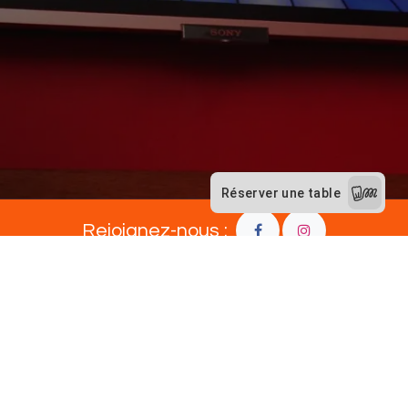
Rejoignez-nous :
Place aux Foires 18,
6900 Marche-en-Famenne