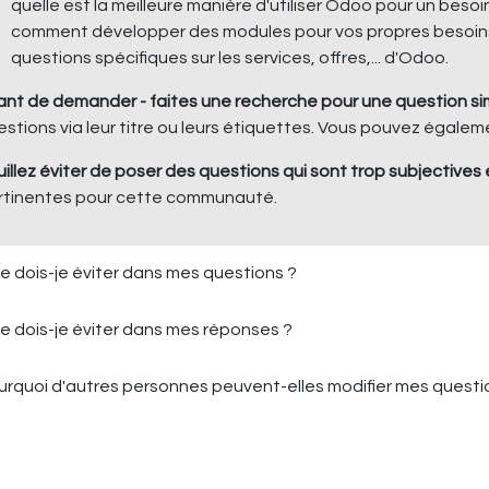
quelle est la meilleure manière d'utiliser Odoo pour un besoin
comment développer des modules pour vos propres besoin
questions spécifiques sur les services, offres,... d'Odoo.
ant de demander - faites une recherche pour une question simi
estions via leur titre ou leurs étiquettes. Vous pouvez égale
uillez éviter de poser des questions qui sont trop subjective
rtinentes pour cette communauté.
e dois-je éviter dans mes questions ?
e dois-je éviter dans mes réponses ?
urquoi d'autres personnes peuvent-elles modifier mes quest