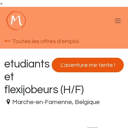
<
Se rendre au contenu
Toutes les offres d'emploi
etudiants
L'aventure me tente !
et
flexijobeurs (H/F)
Marche-en-Famenne
,
Belgique