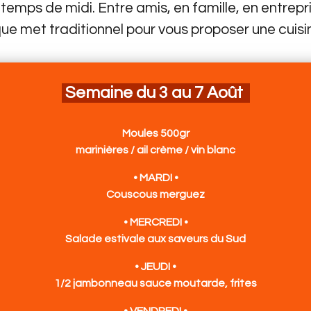
 temps de midi. Entre amis, en famille, en entrepr
e met traditionnel pour vous proposer une cuisi
Semaine du 3 au 7 Août
Moules 500gr
marinières / ail crème / vin blanc
• MARDI •
Couscous merguez
• MERCREDI •
Salade estivale aux saveurs du Sud
• JEUDI •
1/2 jambonneau sauce moutarde, frites