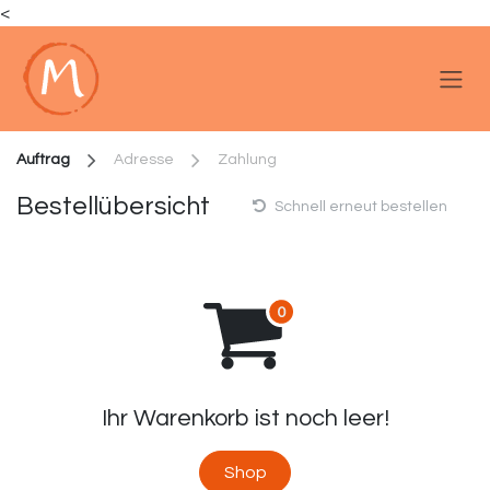
<
Zum Inhalt springen
Auftrag
Adresse
Zahlung
Bestellübersicht
Schnell erneut bestellen
Ihr Warenkorb ist noch leer!
Shop