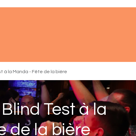
ments
À propos
Réserver
Aide
t à la Manda - Fête de la bière
Blind Test à la
 de la bière