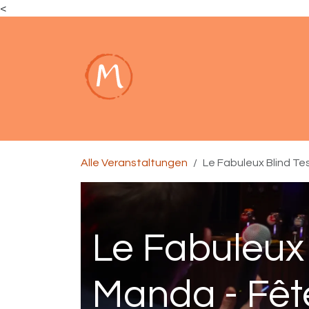
<
Zum Inhalt springen
Carte
Plat de la semaine
Événe
Alle Veranstaltungen
Le Fabuleux Blind Tes
Le Fabuleux 
Manda - Fête