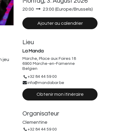
Montag, 3. August 2026
20:00
23:00
(
Europe/Brussels
)
Ajouter au calendrier
Lieu
La Manda
Marche, Place aux Foires 18
n jeu
6900 Marche-en-Famenne
Belgien
+32 84 44 59 00
info@mandabar.be
Obtenir mon itinéraire
Organisateur
Clementine
+32 84 44 59 00